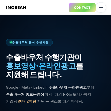
CONTACT
수출바우처 공식 수행기관
수출바우처 수행기관이
홍보영상·온라인광고
를
지원해 드립니다.
Google · Meta · LinkedIn
수출바우처 온라인광고
부터
수출바우처 홍보동영상
제작, 해외 PR·보도기사까지
기업당
최대 2억원
지원 — 원스톱 해외 마케팅.