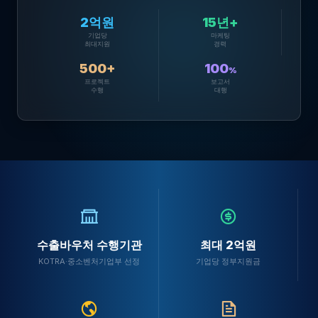
2억원
15년+
기업당
마케팅
최대지원
경력
500+
100
%
프로젝트
보고서
수행
대행
수출바우처 수행기관
최대 2억원
KOTRA·중소벤처기업부 선정
기업당 정부지원금