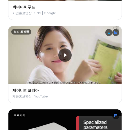
빅마마씨푸드
기업홍보영상 | SNS | Google
뷰티·화장품
제이비피코리아
제품홍보영상 | YouTube
의료기기