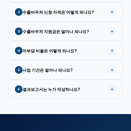
수출바우처 온라인광고는 Google Ads(검색·유튜브·
수출바우처 신청 자격은 어떻게 되나요?
2
디스플레이), Meta(페이스북·인스타그램), LinkedIn,
Twitter 등 전 세계 주요 플랫폼으로 진행됩니다. 수
중소기업기본법상 중소기업으로 직전년도 매출액 10
출바우처 홍보영상은 기업홍보영상, 제품홍보영상,
수출바우처 지원금은 얼마나 되나요?
3
억원 이상, 수출 실적 또는 구체적 수출 계획 보유, 국
숏폼, 전시용 영상, 광고 소재 영상까지 제작 가능합
세·지방세 완납, 정상적인 사업 운영 기업이 신청 가
니다. 해외 미디어 보도기사도 미주·유럽·동남아시아
기업당 최대 2억원까지 지원받을 수 있습니다. 온라
능합니다. 자격이 불확실하신 경우 이노빈에 문의해
전 지역 진행 가능합니다.
자부담 비율은 어떻게 되나요?
4
인 마케팅 최대 5,000만원 | 홍보동영상 제작 최대
주시면 무료로 검토해 드립니다.
5,000만원 | 바이어 발굴 최대 4,000만원 | 전시회
기업 규모와 지원 분야에 따라 자부담 비율이 다릅니
참가 최대 3,000만원 | 시장조사 최대 2,000만원 |
사업 기간은 얼마나 되나요?
5
다. 소기업은 20~30%, 중기업은 30~50% 내외입니
해외 PR·보도기사 최대 1,000만원. 기업 규모에 따라
다. 예: 5,000만원 광고 집행 시 소기업은
자부담 비율(20~50%)이 적용됩니다.
수출바우처 사업 기간은 계약 체결일로부터 최대 12
1,000~1,500만원 수준의 자부담. 구체적인 비율은
결과보고서는 누가 작성하나요?
6
개월입니다. 온라인광고는 통상 2~6개월, 홍보영상
신청 시 안내받으실 수 있습니다.
제작은 1~3개월 내에 완료되는 경우가 많습니다. 기
이노빈이 정부 양식에 맞춰 결과보고서를 모두 작성·
업 상황에 맞게 기간 내에서 일정을 조율할 수 있습
제출해 드립니다.
기업은 내용 검토만 하시면 됩니다.
니다.
행정 부담 없이 해외 진출 성과에만 집중하실 수 있
습니다.