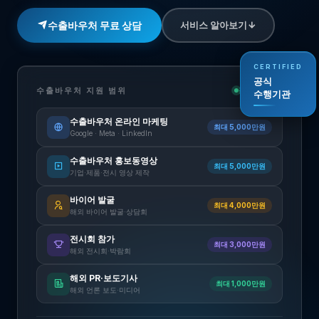
수출바우처 무료 상담
서비스 알아보기
CERTIFIED
공식
수출바우처 지원 범위
공식 수행기관
수행기관
수출바우처 온라인 마케팅
최대 5,000만원
Google · Meta · LinkedIn
수출바우처 홍보동영상
최대 5,000만원
기업·제품·전시 영상 제작
바이어 발굴
최대 4,000만원
해외 바이어 발굴·상담회
전시회 참가
최대 3,000만원
해외 전시회·박람회
해외 PR·보도기사
최대 1,000만원
해외 언론 보도·미디어