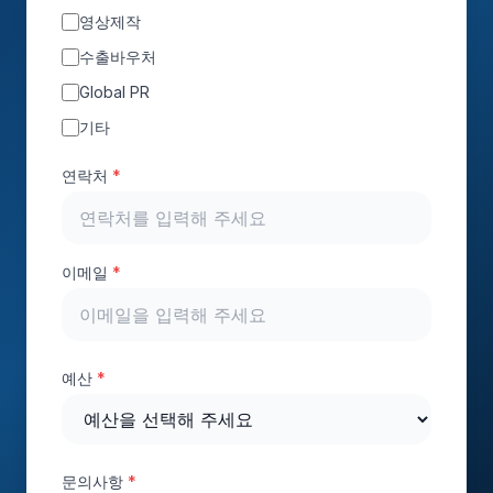
영상제작
수출바우처
Global PR
기타
연락처
*
이메일
*
예산
*
문의사항
*