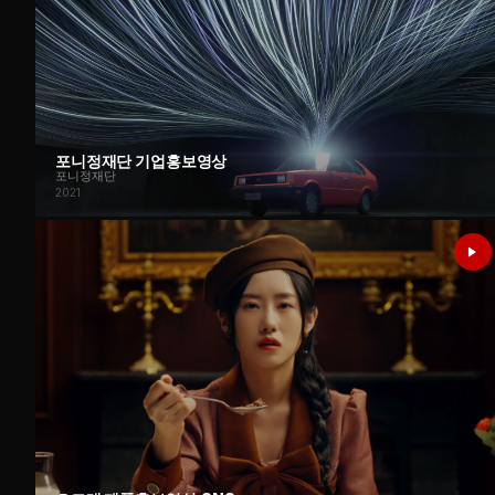
포니정재단 기업홍보영상
포니정재단
2021