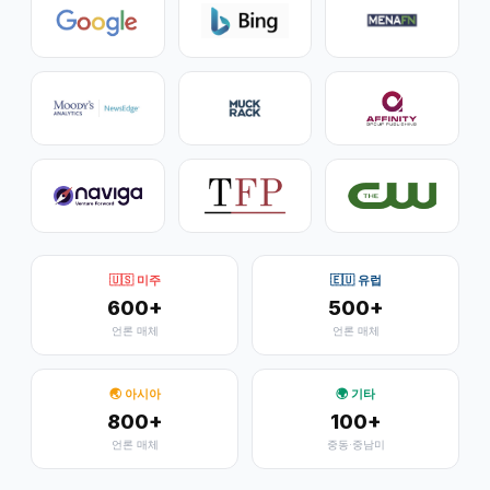
🇺🇸 미주
🇪🇺 유럽
600+
500+
언론 매체
언론 매체
🌏 아시아
🌍 기타
800+
100+
언론 매체
중동·중남미