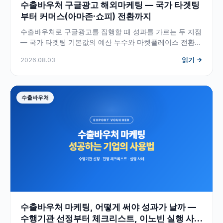
수출바우처 구글광고 해외마케팅 — 국가 타겟팅
부터 커머스(아마존·쇼피) 전환까지
수출바우처로 구글광고를 집행할 때 성과를 가르는 두 지점
— 국가 타겟팅 기본값의 예산 누수와 마켓플레이스 전환
추적 단절. 소재 위치 설정, 국가별 캠페인 분리, 키워드 현
2026.08.03
읽기
지화, 아마존·쇼피 간접 측정 설계까지 두고두고 찾아보는
사전 형식으로 정리했습니다.
수출바우처
수출바우처 마케팅, 어떻게 써야 성과가 날까 —
수행기관 선정부터 체크리스트, 이노빈 실행 사례