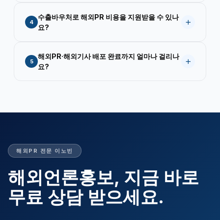
됩니다.
번역·검수합니다. 처음부터 끝까지 원스톱으로 진행
네. 이노빈이 배포하는 해외기사는 Google·Bing 등
수출바우처로 해외PR 비용을 지원받을 수 있나
합니다.
글로벌 검색 엔진에 색인됩니다. 브랜드명·제품명·대
4
요?
표자명을 영문으로 검색했을 때 해외언론 기사가 상
위 노출되어, 해외 바이어나 파트너가 기업을 검색할
네. 이노빈은 수출바우처 공식 수행기관입니다. 해외
해외PR·해외기사 배포 완료까지 얼마나 걸리나
때 즉시 신뢰도를 확인할 수 있습니다.
PR·해외보도기사 배포 서비스를 수출바우처로 진행
5
요?
하면 최대 1,000만원까지 정부 지원을 받을 수 있습
니다. 기업 자부담은 20~50% 내외입니다. 신청 자
보도자료 초안 제공 시 번역·검수·배포까지 평균 5~7
격 및 절차는 이노빈에 문의해 주세요.
영업일 내에 완료됩니다. 초안이 없는 경우 작성 단계
포함 7~14 영업일 내에 완료됩니다. 배포 완료 후 7
일 이내에 기사 링크·매체 목록이 포함된 상세 결과
리포트를 제공합니다.
해외PR 전문 이노빈
해외언론홍보, 지금 바로
무료 상담 받으세요.