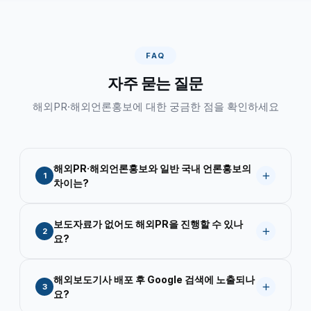
FAQ
자주 묻는 질문
해외PR·해외언론홍보에 대한 궁금한 점을 확인하세요
해외PR·해외언론홍보와 일반 국내 언론홍보의
1
차이는?
해외PR·해외언론홍보는 해외 바이어·파트너·투자자
보도자료가 없어도 해외PR을 진행할 수 있나
를 타겟으로 합니다. 국내 언론은 한국어 독자 대상이
2
요?
지만, 해외기사는 영문 또는 현지어로 작성되어 해당
국가의 주요 매체에 배포됩니다.
네. 보도자료 초안이 없어도 됩니다. 회사·제품·서비
해외보도기사 배포 후 Google 검색에 노출되나
AP·Reuters·Bloomberg 등 공신력 있는 해외언론에
스 소개 자료만 제공해 주시면 이노빈 전문 에디터가
3
요?
기사가 노출되면 글로벌 브랜드 신뢰도가 즉시 형성
직접 보도자료를 기획·작성하고, 영문 또는 현지어로