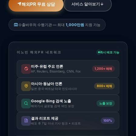
해외PR 무료 상담
서비스 알아보기
수출바우처 수행기관 — 최대
1,000만원
지원 가능
이노빈 해외PR 네트워크
즉시 배포 가능
미주·유럽 주요 언론
1,200+ 매체
AP, Reuters, Bloomberg, CNN, Fox
아시아·동남아 언론
800+ 매체
일본·중국·베트남·태국·인도네시아
Google·Bing 검색 노출
노출 보장
해외기사 글로벌 검색 색인 보장
결과 리포트 제공
100%
배포 후 7일 이내 기사 링크 + 리포트