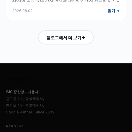
의·시장 설계·뉴스 가치·현지화·타이밍·기대치 관리의 6대 고
려사항과 게재되는 보도자료의 해부도, 현실적인 KPI까지
2026.08.02
읽기
— PR Newswire 배포를 대행하는 이노빈이 언론홍보 실무
기준으로 정리했습니다.
블로그에서 더 보기
IMC 종합광고대행사
광고를 아는 영상제작사,
영상을 아는 광고대행사.
Google Partner · Since 2009
SERVICE