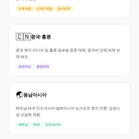
야후재팬
닛케이계열
일어번역
🇨🇳
중국·홍콩
중국 현지 미디어 및 홍콩·글로벌 중문 매체. 중국어 간체·번체 번
역 배포.
중문배포
홍콩매체
🌏
동남아시아
베트남·태국·인도네시아·말레이시아·싱가포르 현지 언론. 성장시
장 선점에 적합.
베트남
태국
인도네시아