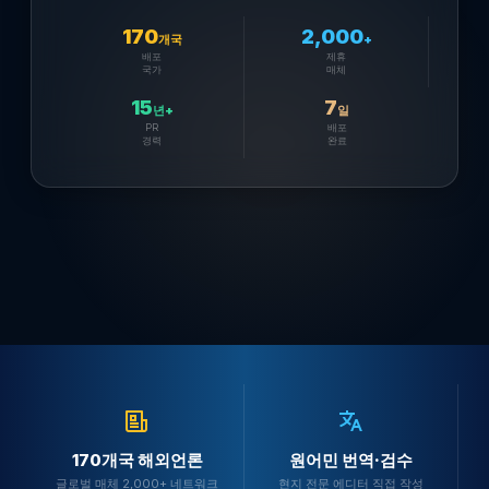
170
2,000
개국
+
배포
제휴
국가
매체
15
7
년+
일
PR
배포
경력
완료
170개국 해외언론
원어민 번역·검수
글로벌 매체 2,000+ 네트워크
현지 전문 에디터 직접 작성